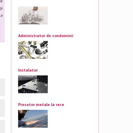
te
și
la
Administrator de condominii
Instalator
Presator metale la rece