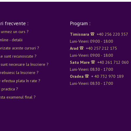
ri frecvente :
Program :
lădirilor de locuit
 urmez un curs ?
Timisoara
+40 256 220 357
nline - detalii
Luni-Vineri: 09:00 - 18:00
rizate aceste cursuri ?
Arad
+40 257 212 175
Luni-Vineri: 09:00 - 18:00
e sunt recunoscute ?
Satu Mare
+40 261 712 060
 sunt necesare la înscriere ?
Luni-Vineri: 08:30 - 17:00
rebuiesc la înscriere ?
Oradea
+ 40 732 970 189
 efectua plata în rate ?
Luni-Vineri: 08:30 - 17:00
 practica ?
nsta examenul final ?