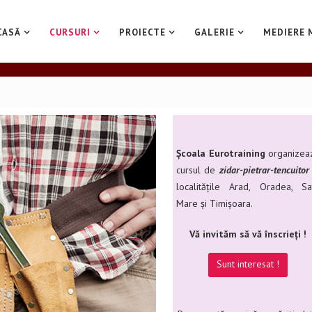
CASĂ
CURSURI
PROIECTE
GALERIE
MEDIERE 
Școala Eurotraining
organizea
cursul de
zidar-pietrar-tencuitor
localitățile Arad, Oradea, Sa
Mare și Timișoara.
Vă invităm să vă înscrieți !
Sunt interesat !