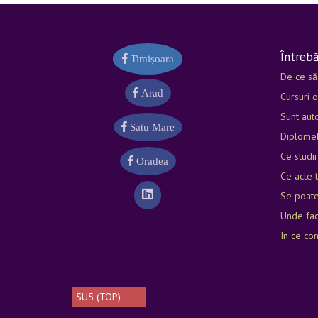
Executarea tencuielilor simple
Executarea tencuielilor decorative
Executarea tencuielilor de mare complexitate
Întrebă
Timișoara
Executarea lucrărilor de reabilitare termică a c
De ce să
Arad
Cursuri o
Sunt auto
Satu Mare
Diplomel
Ce studii
Oradea
Ce acte t
Se poate
Unde fac
In ce co
SUS (TOP)