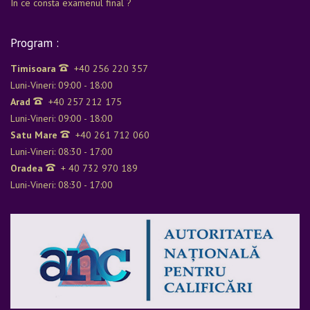
In ce consta examenul final ?
Program :
Timisoara
+40 256 220 357
Luni-Vineri: 09:00 - 18:00
Arad
+40 257 212 175
Luni-Vineri: 09:00 - 18:00
Satu Mare
+40 261 712 060
Luni-Vineri: 08:30 - 17:00
Oradea
+ 40 732 970 189
Luni-Vineri: 08:30 - 17:00