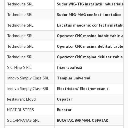
Technoline SRL
Sudor WIG-TIG instalatii industriale i
Technoline SRL
Sudor MIG-MAG confectii metalice
Technoline SRL
Lacatus maecanic confectii metalice
Technoline SRL
Operator CNC masina indoit table ab
Technoline SRL
Operator CNC masina debitat table ox
Technoline SRL
Operator CNC mașina debitat table la
S.C. Nino S.R.L.
frizer,coafeză
Innovo Simply Class SRL
Tamplar universal
Innovo Simply Class SRL
Electrician/ Electromecanic
Restaurant Lloyd
Ospatar
MEAT BUSTERS
Bucatar
SC CAMPANAS SRL
BUCATAR, BARMAN, OSPATAR