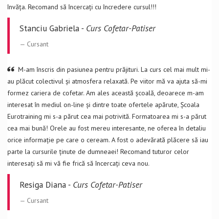
învăța. Recomand să încercați cu încredere cursul!!!
Stanciu Gabriela -
Curs Cofetar-Patiser
Cursant
M-am înscris din pasiunea pentru prăjituri. La curs cel mai mult mi-
au plăcut colectivul și atmosfera relaxată. Pe viitor mă va ajuta să-mi
formez cariera de cofetar. Am ales această școală, deoarece m-am
interesat în mediul on-line și dintre toate ofertele apărute, Școala
Eurotraining mi s-a părut cea mai potrivită. Formatoarea mi s-a părut
cea mai bună! Orele au fost mereu interesante, ne oferea în detaliu
orice informație pe care o ceream. A fost o adevărată plăcere să iau
parte la cursurile ținute de dumneaei! Recomand tuturor celor
interesați să mi vă fie frică să încercați ceva nou.
Resiga Diana -
Curs Cofetar-Patiser
Cursant