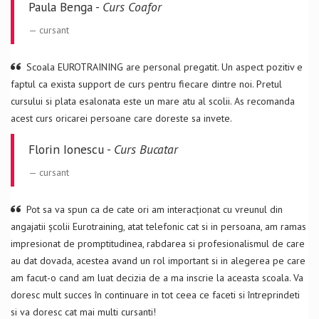
Paula Benga -
Curs Coafor
cursant
Scoala EUROTRAINING are personal pregatit. Un aspect pozitiv e
faptul ca exista support de curs pentru fiecare dintre noi. Pretul
cursului si plata esalonata este un mare atu al scolii. As recomanda
acest curs oricarei persoane care doreste sa invete.
Florin Ionescu -
Curs Bucatar
cursant
Pot sa va spun ca de cate ori am interacționat cu vreunul din
angajatii școlii Eurotraining, atat telefonic cat si in persoana, am ramas
impresionat de promptitudinea, rabdarea si profesionalismul de care
au dat dovada, acestea avand un rol important si in alegerea pe care
am facut-o cand am luat decizia de a ma inscrie la aceasta scoala. Va
doresc mult succes în continuare in tot ceea ce faceti si întreprindeti
si va doresc cat mai multi cursanti!