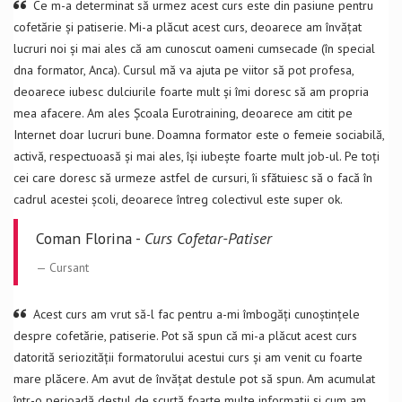
Ce m-a determinat să urmez acest curs este din pasiune pentru
cofetărie și patiserie. Mi-a plăcut acest curs, deoarece am învățat
lucruri noi și mai ales că am cunoscut oameni cumsecade (în special
dna formator, Anca). Cursul mă va ajuta pe viitor să pot profesa,
deoarece iubesc dulciurile foarte mult și îmi doresc să am propria
mea afacere. Am ales Școala Eurotraining, deoarece am citit pe
Internet doar lucruri bune. Doamna formator este o femeie sociabilă,
activă, respectuoasă și mai ales, își iubește foarte mult job-ul. Pe toți
cei care doresc să urmeze astfel de cursuri, îi sfătuiesc să o facă în
cadrul acestei școli, deoarece întreg colectivul este super ok.
Coman Florina -
Curs Cofetar-Patiser
Cursant
Acest curs am vrut să-l fac pentru a-mi îmbogăți cunoștințele
despre cofetărie, patiserie. Pot să spun că mi-a plăcut acest curs
datorită seriozității formatorului acestui curs și am venit cu foarte
mare plăcere. Am avut de învățat destule pot să spun. Am acumulat
într-o perioadă destul de scurtă foarte multe informații și cum am