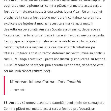
obținerea unei diplome, iar ce mi-a plăcut mai mult la acest curs a
fost de formatoarea noastră, dna lector, Ioana Vișan. Ce am reținut
practic de la curs a fost despre monografii contabile, care au fost
explicate pe înțelesul meu, iar acest curs mă va ajuta mult în
dezvoltarea personală. Am ales Școala Eurotraining, deoarece se
încadra cel mai bine cu perioada în care am avut eu nevoie urgentă.
Ce pot spune despre formator este că răbdarea e clar una din
calități; faptul că a răspuns și la cea mai absurdă întrebare pe
înțelesul tuturor a fost un factor determinant pentru mine să continui
cursul. Pe lângă acest lucru, profesionalismul și implicarea au fost de
100%. Recomand să treceți prin această experiență, deoarece este
cel mai bun raport calitate-preț.
Mîndrean Iuliana Corina -
Curs Contabil
cursant
Am ales să urmez acest curs datorită nevoii mele de cunoaștere.
Ce mi-a plăcut mai mult la acest curs a fost de profesoară, iar