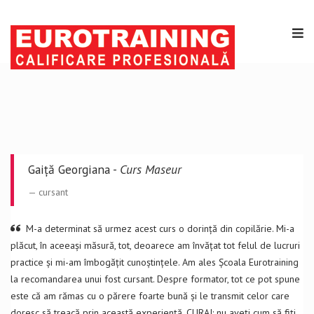
Gaiță Georgiana -
Curs Maseur
cursant
M-a determinat să urmez acest curs o dorință din copilărie. Mi-a
plăcut, în aceeași măsură, tot, deoarece am învățat tot felul de lucruri
practice și mi-am îmbogățit cunoștințele. Am ales Școala Eurotraining
la recomandarea unui fost cursant. Despre formator, tot ce pot spune
este că am rămas cu o părere foarte bună și le transmit celor care
doresc să treacă prin această experiență, CURAJ: nu aveți cum să fiți