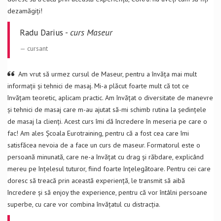
dezamăgiți!
Radu Darius -
curs Maseur
cursant
Am vrut să urmez cursul de Maseur, pentru a învăța mai mult
informații și tehnici de masaj. Mi-a plăcut foarte mult că tot ce
învățam teoretic, aplicam practic. Am învățat o diversitate de manevre
și tehnici de masaj care m-au ajutat să-mi schimb rutina la ședințele
de masaj la clienți. Acest curs îmi dă încredere în meseria pe care o
fac! Am ales Școala Eurotraining, pentru că a fost cea care îmi
satisfăcea nevoia de a face un curs de maseur. Formatorul este o
persoană minunată, care ne-a învățat cu drag și răbdare, explicând
mereu pe înțelesul tuturor, fiind foarte înțelegătoare. Pentru cei care
doresc să treacă prin această experiență, le transmit să aibă
încredere și să enjoy the experience, pentru că vor întâlni persoane
superbe, cu care vor combina învățatul cu distracția.