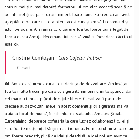
spus numai și numai datorită formatorului. Am ales această școală de
pe internet și se pare că am nimerit foarte bine. Eu cred că am avut
așteptările pe care mi le-a oferit acest curs și am să-l recomand și
altor persoane. Am rămas cu o părere foarte, foarte bună legat de
formatoarea Ancuța. Recomand tuturor să vină cu încredere căci totul
este ok.
Cristina Comloșan -
Curs Cofetar-Patiser
Cursant
Am ales să urmez cursul din dorința de dezvoltare. Am învățat
foarte multe trucuri pe care cu siguranță nimeni nu mi le spunea, dar
cel mai mult mi-au plăcut discuțiile libere. Cursul va fi pasul de
plecare al dezvoltării mele în acest domeniu și cu siguranță mă va
ajuta la locul de muncă, în schimbarea statutului. Am ales Școala
Eurotraining, deoarece cofetăria la care lucrez colaborează cu ei și
sunt foarte mulțumiți. Dânșii m-au îndrumat. Formatorul mi se pare un
om foarte pregătit, plină de idei și deschisă la idei noi. Am avut ce