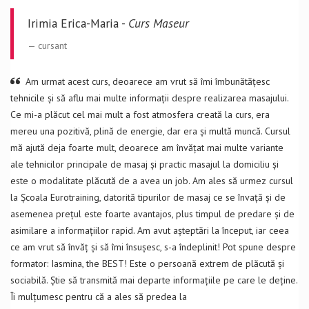
Irimia Erica-Maria -
Curs Maseur
cursant
Am urmat acest curs, deoarece am vrut să îmi îmbunătățesc
tehnicile și să aflu mai multe informații despre realizarea masajului.
Ce mi-a plăcut cel mai mult a fost atmosfera creată la curs, era
mereu una pozitivă, plină de energie, dar era și multă muncă. Cursul
mă ajută deja foarte mult, deoarece am învățat mai multe variante
ale tehnicilor principale de masaj și practic masajul la domiciliu și
este o modalitate plăcută de a avea un job. Am ales să urmez cursul
la Școala Eurotraining, datorită tipurilor de masaj ce se învață și de
asemenea prețul este foarte avantajos, plus timpul de predare și de
asimilare a informațiilor rapid. Am avut așteptări la început, iar ceea
ce am vrut să învăț și să îmi însușesc, s-a îndeplinit! Pot spune despre
formator: Iasmina, the BEST! Este o persoană extrem de plăcută și
sociabilă. Știe să transmită mai departe informațiile pe care le deține.
Îi mulțumesc pentru că a ales să predea la