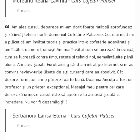
Moreanu Ileana-Lavinia -
Curs Cofetar-Patiser
Cursant
Am ales cursul, deoarece mi-am dorit foarte mult să aprofundez
și să învăț tehnici noi în domeniul Cofetărie-Patiserie. Cel mai mult mi-
a plăcut că am învățat teoria și practica într-o cofetărie adevărată și
am întâlnit oameni frumoși! Am mai învățat cum se lucrează în echipă,
cum se lucrează contra timp, rețete și tehnici noi, nemaiîntâlnite până
atunci. Am ales Școala Eurotraining când am intrat pe Internet și m-au
convins review-urile lăsate de alți cursanți care au absolvit. Cât
despre formator, am o părere foarte bună. Doamna Ancuța a fost un
profesor și un prieten excepțional. Mesajul meu pentru cei care
doresc să urmeze cursul este să apeleze la această școală cu
încredere. Nu vor fi dezamăgiți! :)
Șerbănoiu Larisa-Elena -
Curs Cofetar-Patiser
Cursant