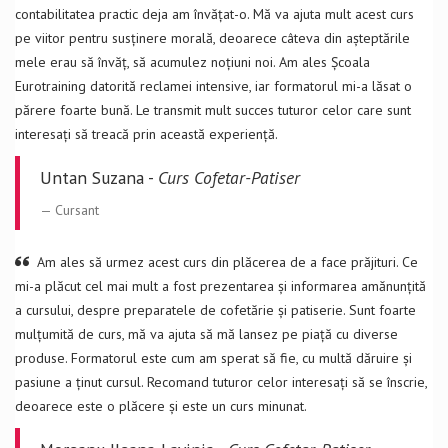
contabilitatea practic deja am învățat-o. Mă va ajuta mult acest curs
pe viitor pentru susținere morală, deoarece câteva din așteptările
mele erau să învăț, să acumulez noțiuni noi. Am ales Școala
Eurotraining datorită reclamei intensive, iar formatorul mi-a lăsat o
părere foarte bună. Le transmit mult succes tuturor celor care sunt
interesați să treacă prin această experiență.
Untan Suzana -
Curs Cofetar-Patiser
Cursant
Am ales să urmez acest curs din plăcerea de a face prăjituri. Ce
mi-a plăcut cel mai mult a fost prezentarea și informarea amănunțită
a cursului, despre preparatele de cofetărie și patiserie. Sunt foarte
mulțumită de curs, mă va ajuta să mă lansez pe piață cu diverse
produse. Formatorul este cum am sperat să fie, cu multă dăruire și
pasiune a ținut cursul. Recomand tuturor celor interesați să se înscrie,
deoarece este o plăcere și este un curs minunat.