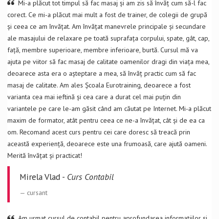
Mi-a plăcut tot timpul să fac masaj și am zis să învăț cum să-l fac
corect. Ce mi-a plăcut mai mult a fost de trainer, de colegii de grupă
și ceea ce am învățat. Am învățat manevrele principale și secundare
ale masajului de relaxare pe toată suprafața corpului, spate, gât, cap,
față, membre superioare, membre inferioare, burtă. Cursul mă va
ajuta pe viitor să fac masaj de calitate oamenilor dragi din viața mea,
deoarece asta era o așteptare a mea, să învăț practic cum să fac
masaj de calitate. Am ales Școala Eurotraining, deoarece a fost
varianta cea mai ieftină și cea care a durat cel mai puțin din
variantele pe care le-am găsit când am căutat pe Internet. Mi-a plăcut
maxim de formator, atât pentru ceea ce ne-a învățat, cât și de ea ca
om. Recomand acest curs pentru cei care doresc să treacă prin
această experiență, deoarece este una frumoasă, care ajută oameni.
Merită învățat și practicat!
Mirela Vlad -
Curs Contabil
cursant
Am urmat cursul de contabil pentru aprofundarea informațiilor și