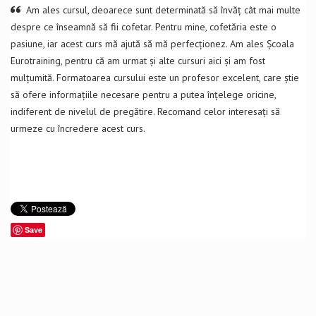
Am ales cursul, deoarece sunt determinată să învăț cât mai multe
despre ce înseamnă să fii cofetar. Pentru mine, cofetăria este o
pasiune, iar acest curs mă ajută să mă perfecționez. Am ales Școala
Eurotraining, pentru că am urmat și alte cursuri aici și am fost
mulțumită. Formatoarea cursului este un profesor excelent, care știe
să ofere informațiile necesare pentru a putea înțelege oricine,
indiferent de nivelul de pregătire. Recomand celor interesați să
urmeze cu încredere acest curs.
Save