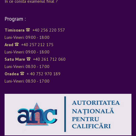
In ce consta examenul final ?
Program :
Timisoara
+40 256 220 357
Luni-Vineri: 09:00 - 18:00
Arad
+40 257 212 175
Luni-Vineri: 09:00 - 18:00
Satu Mare
+40 261 712 060
Luni-Vineri: 08:30 - 17:00
Oradea
+ 40 732 970 189
Luni-Vineri: 08:30 - 17:00