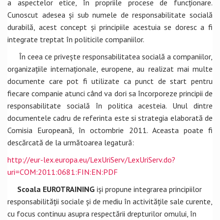
a aspectelor etice, în propriile procese de funcționare.
Cunoscut adesea și sub numele de responsabilitate socială
durabilă, acest concept și principiile acestuia se doresc a fi
integrate treptat în politicile companiilor.
În ceea ce privește responsabilitatea socială a companiilor,
organizațiile internaționale, europene, au realizat mai multe
documente care pot fi utilizate ca punct de start pentru
fiecare companie atunci când va dori sa încorporeze principii de
responsabilitate socială în politica acesteia. Unul dintre
documentele cadru de referinta este si strategia elaborată de
Comisia Europeană, în octombrie 2011. Aceasta poate fi
descărcată de la următoarea legatură:
http://eur-lex.europa.eu/LexUriServ/LexUriServ.do?
uri=COM:2011:0681:FIN:EN:PDF
Scoala EUROTRAINING
iși propune integrarea principiilor
responsabilității sociale și de mediu în activitățile sale curente,
cu focus continuu asupra respectării drepturilor omului, în