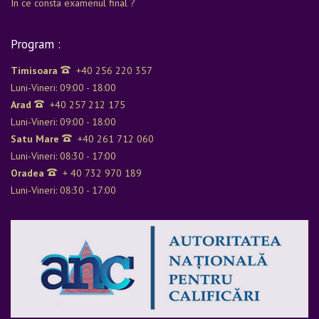
In ce consta examenul final ?
Program :
Timisoara
+40 256 220 357
Luni-Vineri: 09:00 - 18:00
Arad
+40 257 212 175
Luni-Vineri: 09:00 - 18:00
Satu Mare
+40 261 712 060
Luni-Vineri: 08:30 - 17:00
Oradea
+ 40 732 970 189
Luni-Vineri: 08:30 - 17:00