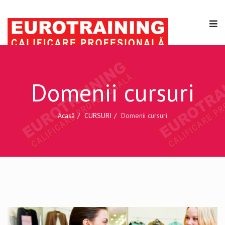
Domenii cursuri
Acasă
CURSURI
Domenii cursuri