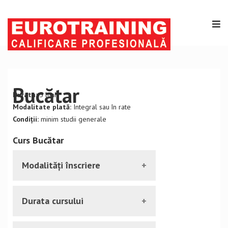
Bucătar
Durata:
5 luni
Modalitate plată:
Integral sau în rate
Condiții:
minim studii generale
Curs Bucătar
Modalități înscriere
Vă puteți inscrie la cursul de Bucătar
Durata cursului
prezentându-vă la sediul nostru, sau
accesând pagina de înscriere/contact. În
Cursul durează 5 luni.