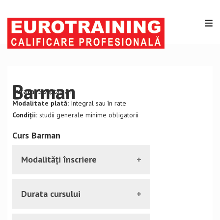
Barman
Durata:
5 săptămâni
Modalitate plată:
Integral sau în rate
Condiții:
studii generale minime obligatorii
Curs Barman
Modalități înscriere
Vă puteți inscrie la curs prezentându-vă
Durata cursului
la sediul nostru, sau accesând pagina de
înscriere/contact. În cazul in care alegeți
Cursul durează 5 săptămâni.