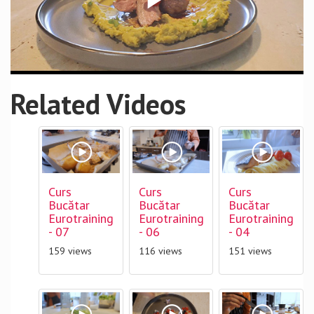
Related Videos
Curs
Curs
Curs
Bucătar
Bucătar
Bucătar
Eurotraining
Eurotraining
Eurotraining
- 07
- 06
- 04
159 views
116 views
151 views