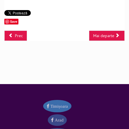
Save
Prec
Mai departe
Timișoara
Arad