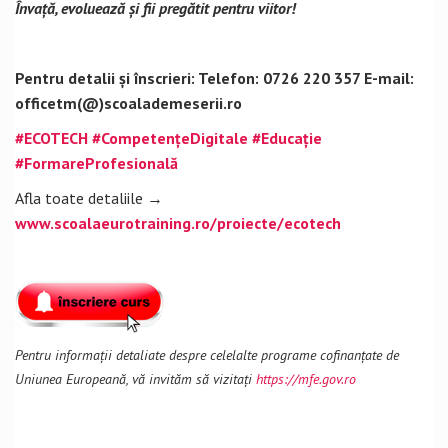
Învață, evoluează și fii pregătit pentru viitor!
Pentru detalii și înscrieri:
Telefon: 0726 220 357
E-mail:
officetm(@)scoalademeserii.ro
#ECOTECH
#CompetențeDigitale
#Educație
#FormareProfesională
Afla toate detaliile →
www.scoalaeurotraining.ro/proiecte/ecotech
Pentru informații detaliate despre celelalte programe cofinanțate de
Uniunea Europeană, vă invităm să vizitați
https://mfe.gov.ro