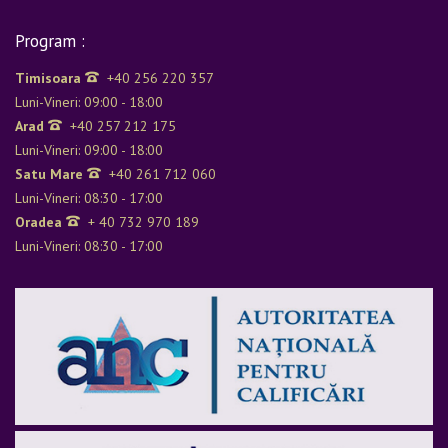
Program :
Timisoara
+40 256 220 357
Luni-Vineri: 09:00 - 18:00
Arad
+40 257 212 175
Luni-Vineri: 09:00 - 18:00
Satu Mare
+40 261 712 060
Luni-Vineri: 08:30 - 17:00
Oradea
+ 40 732 970 189
Luni-Vineri: 08:30 - 17:00