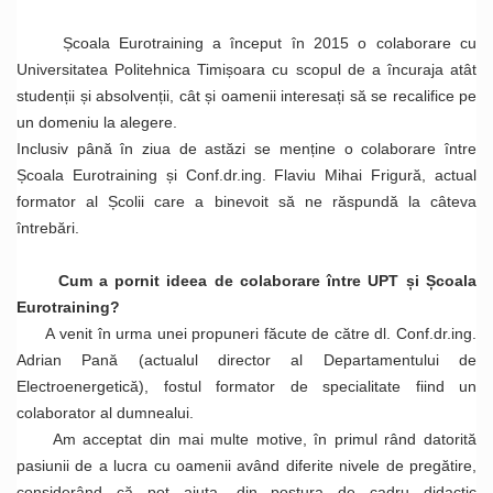
Școala Eurotraining a început în 2015 o colaborare cu
Universitatea Politehnica Timișoara cu scopul de a încuraja atât
studenții și absolvenții, cât și oamenii interesați să se recalifice pe
un domeniu la alegere.
Inclusiv până în ziua de astăzi se menține o colaborare între
Școala Eurotraining și Conf.dr.ing. Flaviu Mihai Frigură, actual
formator al Școlii care a binevoit să ne răspundă la câteva
întrebări.
Cum a pornit ideea de colaborare între UPT și Școala
Eurotraining?
A venit în urma unei propuneri făcute de către dl. Conf.dr.ing.
Adrian Pană (actualul director al Departamentului de
Electroenergetică), fostul formator de specialitate fiind un
colaborator al dumnealui.
Am acceptat din mai multe motive, în primul rând datorită
pasiunii de a lucra cu oamenii având diferite nivele de pregătire,
considerând că pot ajuta, din postura de cadru didactic