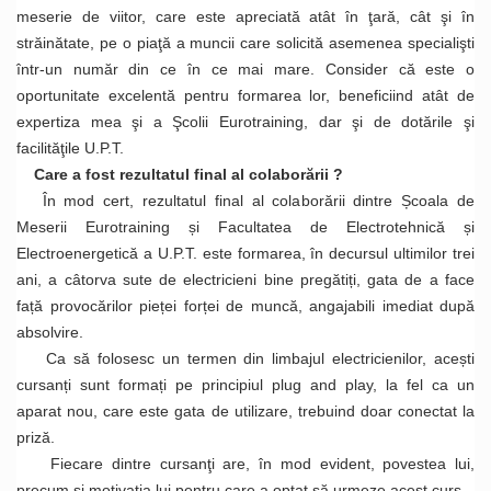
meserie de viitor, care este apreciată atât în ţară, cât şi în
străinătate, pe o piaţă a muncii care solicită asemenea specialişti
într-un număr din ce în ce mai mare. Consider că este o
oportunitate excelentă pentru formarea lor, beneficiind atât de
expertiza mea şi a Şcolii Eurotraining, dar şi de dotările şi
facilităţile U.P.T.
Care a fost rezultatul final al colaborării ?
În mod cert, rezultatul final al colaborării dintre Școala de
Meserii Eurotraining și Facultatea de Electrotehnică și
Electroenergetică a U.P.T. este formarea, în decursul ultimilor trei
ani, a câtorva sute de electricieni bine pregătiți, gata de a face
față provocărilor pieței forței de muncă, angajabili imediat după
absolvire.
Ca să folosesc un termen din limbajul electricienilor, acești
cursanți sunt formați pe principiul plug and play, la fel ca un
aparat nou, care este gata de utilizare, trebuind doar conectat la
priză.
Fiecare dintre cursanţi are, în mod evident, povestea lui,
precum şi motivaţia lui pentru care a optat să urmeze acest curs.