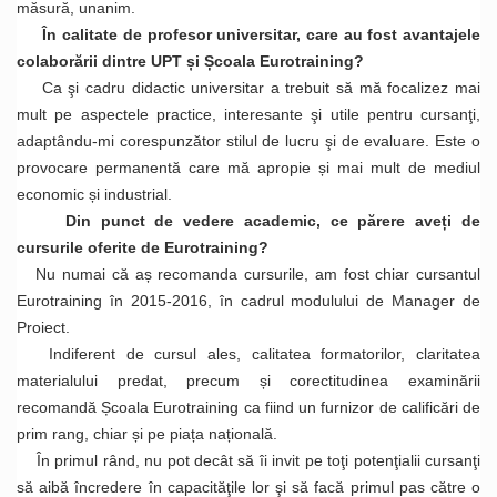
măsură, unanim.
În calitate de profesor universitar, care au fost avantajele
colaborării dintre UPT și Școala Eurotraining?
Ca şi cadru didactic universitar a trebuit să mă focalizez mai
mult pe aspectele practice, interesante şi utile pentru cursanţi,
adaptându-mi corespunzător stilul de lucru şi de evaluare. Este o
provocare permanentă care mă apropie și mai mult de mediul
economic și industrial.
Din punct de vedere academic, ce părere aveți de
cursurile oferite de Eurotraining?
Nu numai că aș recomanda cursurile, am fost chiar cursantul
Eurotraining în 2015-2016, în cadrul modulului de Manager de
Proiect.
Indiferent de cursul ales, calitatea formatorilor, claritatea
materialului predat, precum și corectitudinea examinării
recomandă Școala Eurotraining ca fiind un furnizor de calificări de
prim rang, chiar și pe piața națională.
În primul rând, nu pot decât să îi invit pe toţi potenţialii cursanţi
să aibă încredere în capacităţile lor şi să facă primul pas către o