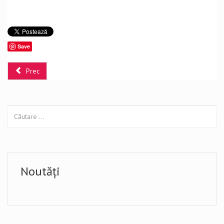
Save
Prec
Noutăți