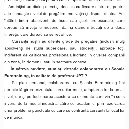
Am iniţiat un dialog direct şi deschis cu fiecare dintre ei, pentru
a le cunoaşte nivelul de pregătire, motivaţia şi disponibilitatea. Am
întâlnit tineri absolvenţi de liceu sau şcoli profesionale, care
doreau să înveţe o meserie, dar şi oameni trecuţi de a doua
tinereţe, care doreau să se recalifice.
Cursanţii noştri au diferite grade de pregătire (inclusiv mulţi
absolvenţi de studii superioare, sau studenţi), aproape toţi,
indiferent de calificarea profesională lucrând în diverse companii
din zonă, în domeniu sau în sectoare conexe.
În câteva cuvinte, cum ați descrie colaborarea cu Școala
Eurotraining, în calitate de profesor UPT ?
Pe plan personal, colaborarea cu Școala Eurotraining îmi
permite lărgirea orizontului cursurilor mele, adaptarea lor la un alt
nivel, dar și perfecționarea acestora cu elemente care vin în sens
invers, de la mediul industrial către cel academic, prin rezolvarea
unor probleme punctuale cu care se confruntă cursanții la locul lor
de muncă.