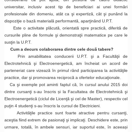
universitar, inclusiv acest tip de beneficiari ai unei formări
profesionale din domeniu, atât ca şi expertiză, cât şi punând la
dispoziţie o bază materială performantă, aparţinând U.P.T.
Este o activitate plăcută, orientată spre practică, diferită de
cursurile pline de formule şi demonstraţii matematice pe care le
susţin la U.P.T.
Cum a decurs colaborarea dintre cele două tabere?
Prin amabilitatea conducerii U.P.T. şi a Facultăţii de
Electrotehnică şi Electroenergetică, am încheiat un acord de
parteneriat care vizează în primul rând participarea la activităţile
practice, dar şi promovarea reciprocă a ofertelor educaţionale.
Ca şi exemple pot aminti faptul că, în cursul anului 2015 doi
dintre cursanţi s-au înscris și la Facultatea de Electrotehnică şi
Electroenergetică (ciclul de Licenţă şi cel de Master), respectiv cel
puţin 4 studenţi s-au înscris la cursul de Electricieni.
Activităţile practice sunt foarte atractive pentru cursanţi,
aceştia fiind extrem de pasionaţi şi implicaţi. Deschidere este, prin
urmare, totală, în ambele sensuri, iar suportul este, în aceeași