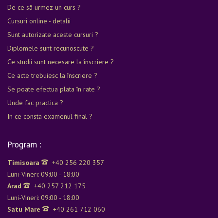
De ce să urmez un curs ?
către organizatorul
Cursuri online - detalii
cursului.
Sunt autorizate aceste cursuri ?
Diplomele sunt recunoscute ?
Ce studii sunt necesare la înscriere ?
Ce acte trebuiesc la înscriere ?
Se poate efectua plata în rate ?
Unde fac practica ?
In ce consta examenul final ?
Program :
Timisoara
+40 256 220 357
Luni-Vineri: 09:00 - 18:00
Arad
+40 257 212 175
Luni-Vineri: 09:00 - 18:00
Satu Mare
+40 261 712 060