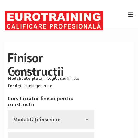
Finisor
Construcții
Durata:
2.5 luni
Modalitate plată:
Integral sau în rate
Condiții:
studii generale
Curs lucrator finisor pentru
constructii
Modalități înscriere
Vă puteți inscrie la curs prezentându-vă